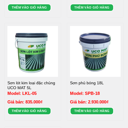
price
price
was:
is:
THÊM VÀO GIỎ HÀNG
THÊM VÀO GIỎ HÀNG
3.950.000₫.
3.358.000₫.
Sơn lót kim loại đặc chủng
Sơn phủ bóng 18L
UCO MAT 5L
Model: LKL-05
Model: SPB-18
Giá bán:
835.000
₫
Giá bán:
2.930.000
₫
THÊM VÀO GIỎ HÀNG
THÊM VÀO GIỎ HÀNG