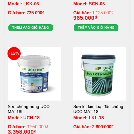
Model: LKK-05
Model: SCN-05
Giá bán:
735.000
₫
Giá bán:
1.135.000
₫
Original
Current
965.000
₫
price
price
was:
is:
THÊM VÀO GIỎ HÀNG
THÊM VÀO GIỎ HÀNG
1.135.000₫.
965.000₫.
-15%
Sơn chống nóng UCO
Sơn lót kim loại đặc chủng
MAT18L
UCO MAT 18L
Model: UCN-18
Model: LKL-18
Giá bán:
3.950.000
₫
Giá bán:
2.800.000
₫
Original
Current
3.358.000
₫