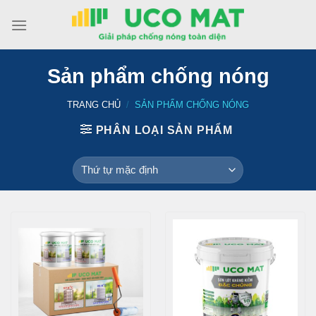
Chuyển
đến
nội
dung
Sản phẩm chống nóng
TRANG CHỦ
/
SẢN PHẨM CHỐNG NÓNG
PHÂN LOẠI SẢN PHẨM