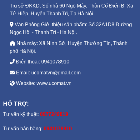
Trụ sở ĐKKD: Số nhà 60 Ngõ Máy, Thôn Cổ Điển B, Xã
Tứ Hiệp, Huyện Thanh Trì, Tp.Hà Nội
Văn Phòng Giới thiệu sản phẩm: Số 32A1D8 Đường
Ngọc Hồi - Thanh Trì - Hà Nội.
Nhà máy: Xã Ninh Sở, Huyện Thường Tín, Thành
phố Hà Nội.
Điện thoại: 0941078910
Email: ucomatvn@gmail.com
Website: www.ucomat.vn
HỖ TRỢ:
Tư vấn kỹ thuật:
0977249819
Tư vấn bán hàng:
0941078910