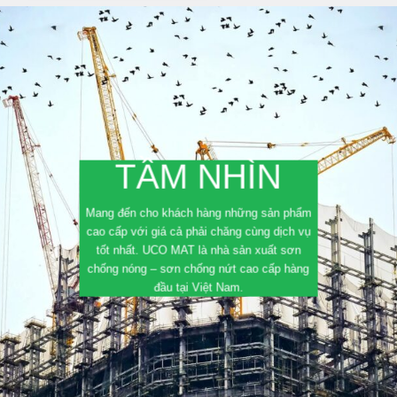
TẦM NHÌN
Mang đến cho khách hàng những sản phẩm
cao cấp với giá cả phải chăng cùng dịch vụ
tốt nhất. UCO MAT là nhà sản xuất sơn
chống nóng – sơn chống nứt cao cấp hàng
đầu tại Việt Nam.