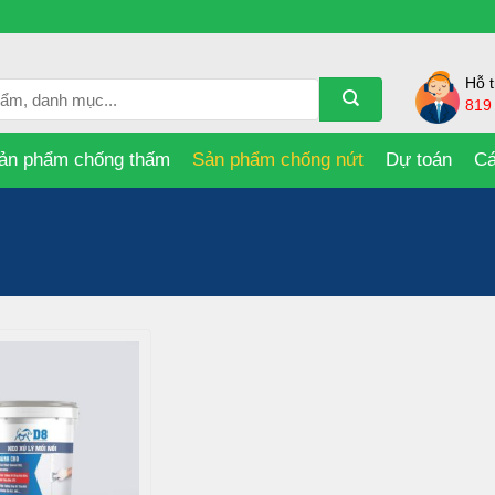
Hỗ t
819
ản phẩm chống thấm
Sản phẩm chống nứt
Dự toán
Cá