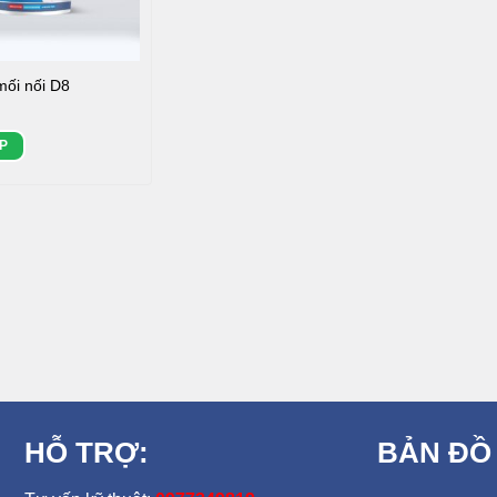
mối nối D8
P
HỖ TRỢ:
BẢN ĐỒ