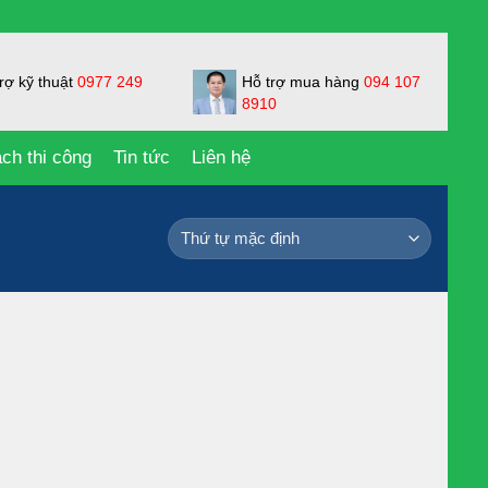
rợ kỹ thuật
0977 249
Hỗ trợ mua hàng
094 107
8910
ch thi công
Tin tức
Liên hệ